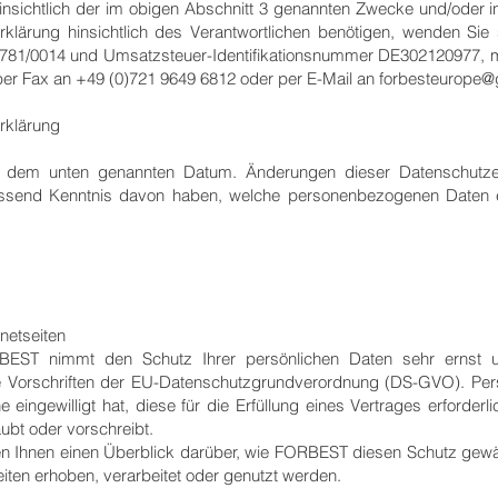
sichtlich der im obigen Abschnitt 3 genannten Zwecke und/oder in
klärung hinsichtlich des Verantwortlichen benötigen, wenden Sie
1/0014 und Umsatzsteuer-Identifikationsnummer DE302120977, mit 
per Fax an +49 (0)721 9649 6812 oder per E-Mail an forbesteurope
rklärung
ab dem unten genannten Datum. Änderungen dieser Datenschutzer
mfassend Kenntnis davon haben, welche personenbezogenen Daten
netseiten
ORBEST nimmt den Schutz Ihrer persönlichen Daten sehr ernst 
e Vorschriften der EU-Datenschutzgrundverordnung (DS-GVO). P
e eingewilligt hat, diese für die Erfüllung eines Vertrages erforde
ubt oder vorschreibt.
n Ihnen einen Überblick darüber, wie FORBEST diesen Schutz gewäh
iten erhoben, verarbeitet oder genutzt werden.