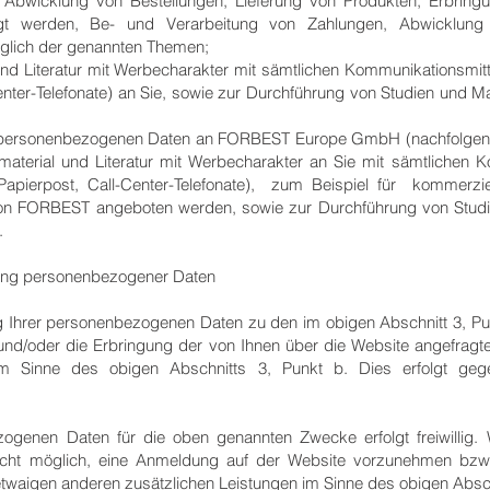
n, Abwicklung von Bestellungen, Lieferung von Produkten, Erbring
gt werden, Be- und Verarbeitung von Zahlungen, Abwicklung 
glich der genannten Themen;
nd Literatur mit Werbecharakter mit sämtlichen Kommunikationsmitt
Center-Telefonate) an Sie, sowie zur Durchführung von Studien und 
 personenbezogenen Daten an FORBEST Europe GmbH (nachfolgen
terial und Literatur mit Werbecharakter an Sie mit sämtlichen Ko
 Papierpost, Call-Center-Telefonate), zum Beispiel für kommerzie
 von FORBEST angeboten werden, sowie zur Durchführung von Stud
.
itung personenbezogener Daten
ng Ihrer personenbezogenen Daten zu den im obigen Abschnitt 3, P
und/oder die Erbringung der von Ihnen über die Website angefragt
im Sinne des obigen Abschnitts 3, Punkt b. Dies erfolgt gegeb
zogenen Daten für die oben genannten Zwecke erfolgt freiwillig. 
s nicht möglich, eine Anmeldung auf der Website vorzunehmen bzw
twaigen anderen zusätzlichen Leistungen im Sinne des obigen Abschn