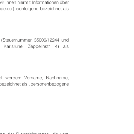
r Ihnen hiermit Informationen über
ope.eu
(nachfolgend bezeichnet als
(Steuernummer 35006/12244 und
5 Karlsruhe,
Zeppelinstr. 4
) als
tet werden: Vorname, Nachname,
 bezeichnet als „personenbezogene