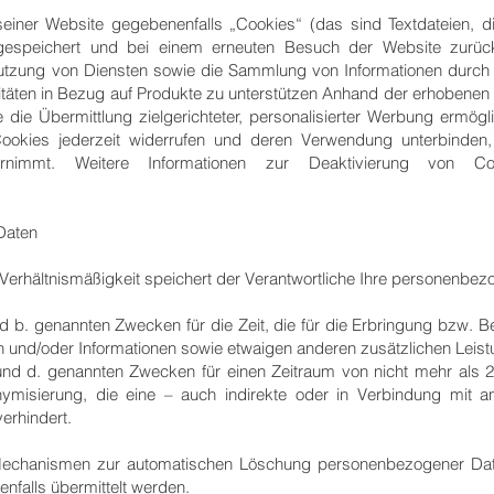
seiner Website gegebenenfalls „Cookies“ (das sind Textdateien,
e gespeichert und bei einem erneuten Besuch der Website zurüc
tzung von Diensten sowie die Sammlung von Informationen durch d
täten in Bezug auf Produkte zu unterstützen Anhand der erhobenen D
e die Übermittlung zielgerichteter, personalisierter Werbung ermögl
ookies jederzeit widerrufen und deren Verwendung unterbinden,
vornimmt. Weitere Informationen zur Deaktivierung von C
Daten
rhältnismäßigkeit speichert der Verantwortliche Ihre personenbez
nd b. genannten Zwecken für die Zeit, die für die Erbringung bzw. Be
 und/oder Informationen sowie etwaigen anderen zusätzlichen Leistun
. und d. genannten Zwecken für einen Zeitraum von nicht mehr als
misierung, die eine – auch indirekte oder in Verbindung mit a
verhindert.
 Mechanismen zur automatischen Löschung personenbezogener Daten
nfalls übermittelt werden.