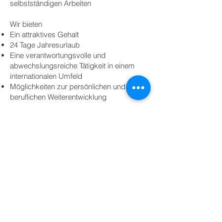
selbstständigen Arbeiten
Wir bieten
Ein attraktives Gehalt
24 Tage Jahresurlaub
Eine verantwortungsvolle und
abwechslungsreiche Tätigkeit in einem
internationalen Umfeld
Möglichkeiten zur persönlichen und
beruflichen Weiterentwicklung
Interesse geweckt? Dann freuen wir uns
auf Ihre Bewerbung!
Bitte senden Sie Ihre Unterlagen
(Anschreiben, Lebenslauf, Zeugnisse) per
E-Mail an: info@forbest-online.com
Wir freuen uns darauf, Sie
kennenzulernen!
ZURÜCK